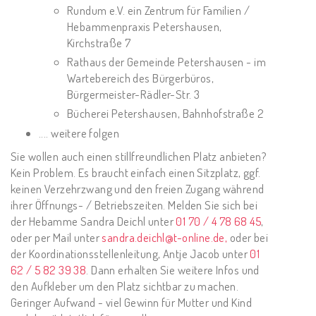
Rundum e.V. ein Zentrum für Familien /
Hebammenpraxis Petershausen,
Kirchstraße 7
Rathaus der Gemeinde Petershausen - im
Wartebereich des Bürgerbüros,
Bürgermeister-Rädler-Str. 3
Bücherei Petershausen, Bahnhofstraße 2
.... weitere folgen
Sie wollen auch einen stillfreundlichen Platz anbieten?
Kein Problem. Es braucht einfach einen Sitzplatz, ggf.
keinen Verzehrzwang und den freien Zugang während
ihrer Öffnungs- / Betriebszeiten. Melden Sie sich bei
der Hebamme Sandra Deichl unter
01 70 / 4 78 68 45
,
oder per Mail unter
sandra.deichl@t-online.de
,
oder bei
der Koordinationsstellenleitung, Antje Jacob unter
01
62 / 5 82 39 38
. Dann erhalten Sie weitere Infos und
den Aufkleber um den Platz sichtbar zu machen.
Geringer Aufwand - viel Gewinn für Mutter und Kind