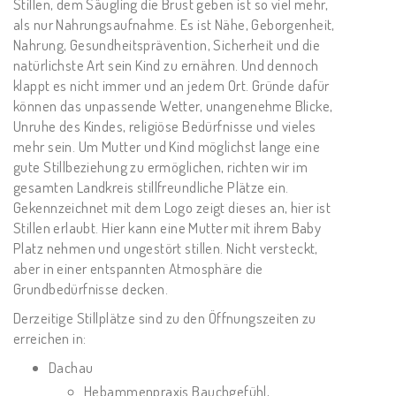
Stillen, dem Säugling die Brust geben ist so viel mehr,
als nur Nahrungsaufnahme. Es ist Nähe, Geborgenheit,
Nahrung, Gesundheitsprävention, Sicherheit und die
natürlichste Art sein Kind zu ernähren. Und dennoch
klappt es nicht immer und an jedem Ort. Gründe dafür
können das unpassende Wetter, unangenehme Blicke,
Unruhe des Kindes, religiöse Bedürfnisse und vieles
mehr sein. Um Mutter und Kind möglichst lange eine
gute Stillbeziehung zu ermöglichen, richten wir im
gesamten Landkreis stillfreundliche Plätze ein.
Gekennzeichnet mit dem Logo zeigt dieses an, hier ist
Stillen erlaubt. Hier kann eine Mutter mit ihrem Baby
Platz nehmen und ungestört stillen. Nicht versteckt,
aber in einer entspannten Atmosphäre die
Grundbedürfnisse decken.
Derzeitige Stillplätze sind zu den Öffnungszeiten zu
erreichen in:
Dachau
Hebammenpraxis Bauchgefühl,